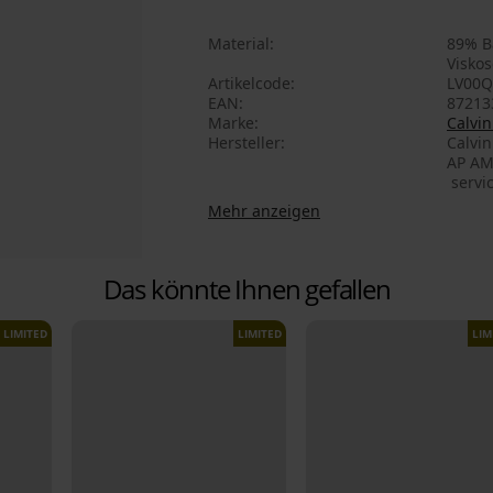
Material
89% B
Viskos
Artikelcode
LV00Q
EAN
87213
Marke
Calvin
Hersteller
Calvi
AP AM
servi
Mehr anzeigen
Das könnte Ihnen gefallen
LIMITED
LIMITED
LIM