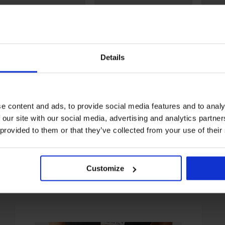
Details
20% GET20
-20% GET20
Bests
Mystic Lace unwattiert
Bikini Nia
BH DIV
e content and ads, to provide social media features and to analy
unwatt
99 €
99,98 €
 our site with our social media, advertising and analytics partn
62,99 
39 €
79,98 €
Code:
GET20
Code:
GET20
 provided to them or that they’ve collected from your use of their
Customize
Aus derselben Kollektion