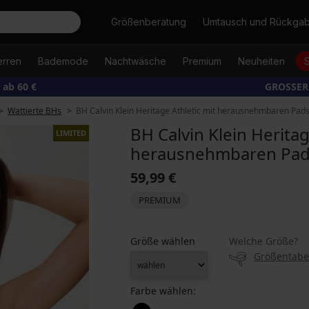
Suche
Größenberatung
Umtausch und Rückga
erren
Bademode
Nachtwäsche
Premium
Neuheiten
ab 60 €
GROSSER
Wattierte BHs
BH Calvin Klein Heritage Athletic mit herausnehmbaren Pad
BH Calvin Klein Heritag
LIMITED
herausnehmbaren Pa
59,99 €
PREMIUM
Größe wählen
Welche Größe?
Größentabe
Farbe wählen: