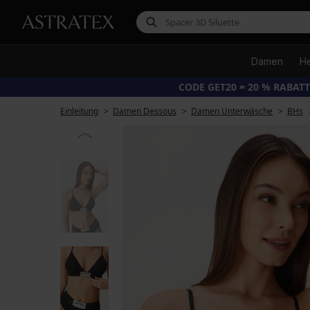
Damen
H
CODE GET20 = 20 % RABATT 
Einleitung
Damen Dessous
Damen Unterwäsche
BHs