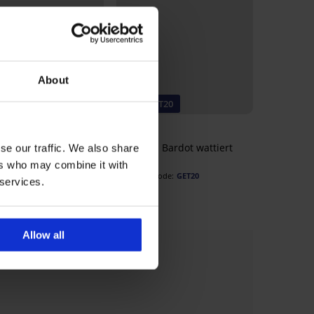
About
eller
-20% GET20
A by IVA Lace
BH Laura Bardot wattiert
se our traffic. We also share
iert
44,99 €
ers who may combine it with
€
35,99 €
Code:
GET20
 services.
Allow all