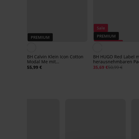
Sale
PREMIUM
PREMIUM
Rabatt -30%
BH Calvin Klein Icon Cotton
BH HUGO Red Label m
Modal Me mit
herausnehmbaren Pa
herausnehmbaren Pads
55,99 €
35,69 €
50,99 €