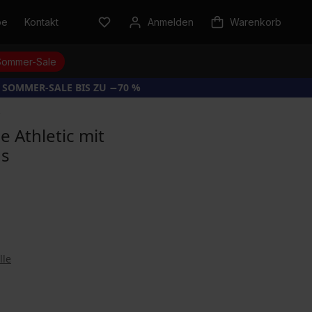
be
Kontakt
Anmelden
Warenkorb
Sommer-Sale
 SOMMER-SALE BIS ZU −70 %
s
e Athletic mit
ds
lle