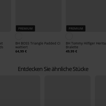
PREMIUM
PREMIUM
it
BH BOSS Triangle Padded CI
BH Tommy Hilfiger Herit
ds
wattiert
Bralette
64,99 €
49,99 €
Entdecken Sie ähnliche Stücke