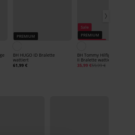
Sale
PREMIUM
PREMIUM
Rabatt -40%
age
BH HUGO ID Bralette
BH Tommy Hilfiger Heritage
wattiert
II Bralette wattiert
61,99 €
35,99 €
59,99 €