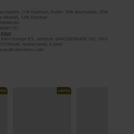
aumwolle, 11% Elasthan, Futter: 53% Baumwolle, 35%
e (Modal), 12% Elasthan
F8886UB1
36061757
 Klein
n Klein Europe B.V., adresse: DANZIGERKADE 165, 1013
STERDAM, Netherlands, E-Mail:
ce.eu@calvinklein.com
ITED
LIMITED
LIMITED