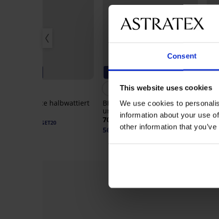
Consent
-20% GET20
-20% GET20
-
This website uses cookies
BH Caressence halbwattiert
BH Salma Crop Top
BH 
We use cookies to personalis
unwattiert
62,99 €
52,
information about your use of
70,99 €
50,39 €
42,
Code:
GET20
other information that you’ve
56,79 €
Code:
GET20