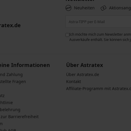
Neuheiten
Aktionsan
ratex.de
ie der Verarbeitung
Ich möchte mich zum Newsletter anme
n zum
Schutz personenbezogener
Ausverkäufe enthält. Sie können sich
eine Informationen
Über Astratex
und Zahlung
Über Astratex.de
stellte Fragen
Kontakt
Affiliate-Programm mit Astratex.
utz
htlinie
sbelehrung
zur Barrierefreiheit
um
Club AGB