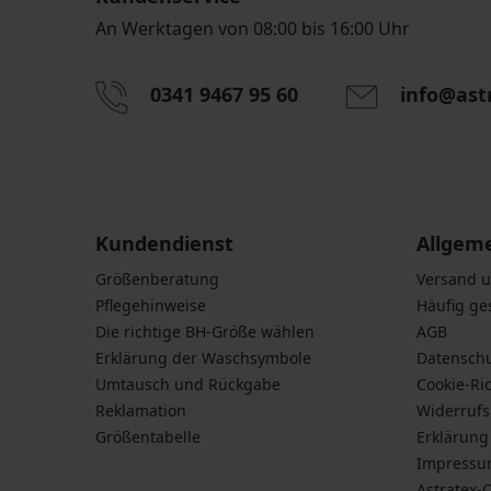
An Werktagen von 08:00 bis 16:00 Uhr
0341 9467 95 60
info@ast
Durch das Eingeben einer E-Mail-Adresse stimmen S
personenbezogener Daten gemäß den Bedingunge
Daten
zu.
Kundendienst
Allgem
Größenberatung
Versand 
Pflegehinweise
Häufig ge
Die richtige BH-Größe wählen
AGB
Erklärung der Waschsymbole
Datensch
Umtausch und Rückgabe
Cookie-Ric
Reklamation
Widerruf
Größentabelle
Erklärung 
Impress
Astratex-