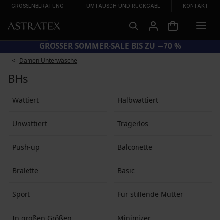
GRÖSSENBERATUNG
UMTAUSCH UND RÜCKGABE
KONTAKT
GROSSER SOMMER-SALE BIS ZU −70 %
Damen Unterwäsche
BHs
Wattiert
Halbwattiert
Unwattiert
Trä­ger­los
Push-up
Balconette
Bralette
Basic
Sport
Für stillende Mütter
In großen Größen
Minimizer