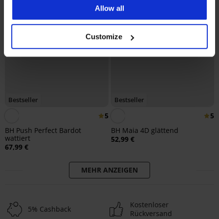
Allow all
Customize
Bestseller
Bestseller
5
5
BH Push Perfect Bardot
BH Maia 4D glättend
wattiert
52,99 €
67,99 €
MEHR ANZEIGEN
Kostenloser
5% Cashback
Rückversand