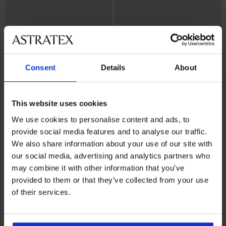
Consent
Details
About
This website uses cookies
-20% GET20
-20% GET20
We use cookies to personalise content and ads, to
provide social media features and to analyse our traffic.
BH Spacer Flexicup Dotted
BH Violeta wattiert glättend
We also share information about your use of our site with
Mesh II
44,99 €
44,99 €
our social media, advertising and analytics partners who
35,99 €
Code:
GET20
35,99 €
Code:
GET20
may combine it with other information that you’ve
provided to them or that they’ve collected from your use
of their services.