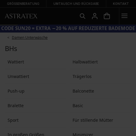
GRÖSSENBERATUNG
UMTAUSCH UND RÜCKGABE
KONTAKT
CODE SUN20 = EXTRA −20 % AUF REDUZIERTE BADEMODE
Damen Unterwäsche
BHs
Wattiert
Halbwattiert
Unwattiert
Trä­ger­los
Push-up
Balconette
Bralette
Basic
Sport
Für stillende Mütter
In großen Größen
Minimizer