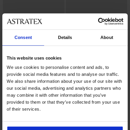
Consent
Details
About
This website uses cookies
We use cookies to personalise content and ads, to
4,5
provide social media features and to analyse our traffic.
BH Violeta wattiert glättend
We also share information about your use of our site with
44,99 €
BH Maia 4D Soft Control Deluxe
our social media, advertising and analytics partners who
wattiert
may combine it with other information that you’ve
52,99 €
provided to them or that they’ve collected from your use
of their services.