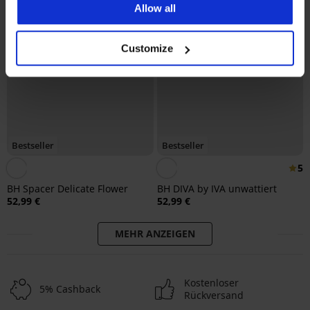
Allow all
Customize
Bestseller
Bestseller
5
BH Spacer Delicate Flower
BH DIVA by IVA unwattiert
52,99 €
52,99 €
MEHR ANZEIGEN
Kostenloser
5% Cashback
Rückversand