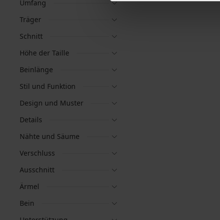
Umfang
Träger
Schnitt
Höhe der Taille
Beinlänge
Stil und Funktion
Design und Muster
Details
Nähte und Säume
Verschluss
Ausschnitt
Ärmel
Bein
Unterstützung