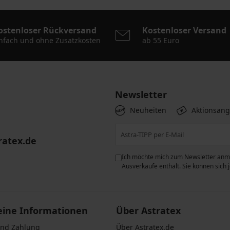
ostenloser Rückversand
Kostenloser Versand
nfach und ohne Zusatzkosten
ab 55 Euro
Newsletter
Neuheiten
Aktionsan
ratex.de
ie der Verarbeitung
Ich möchte mich zum Newsletter anme
n zum
Schutz personenbezogener
Ausverkäufe enthält. Sie können sich
eine Informationen
Über Astratex
und Zahlung
Über Astratex.de