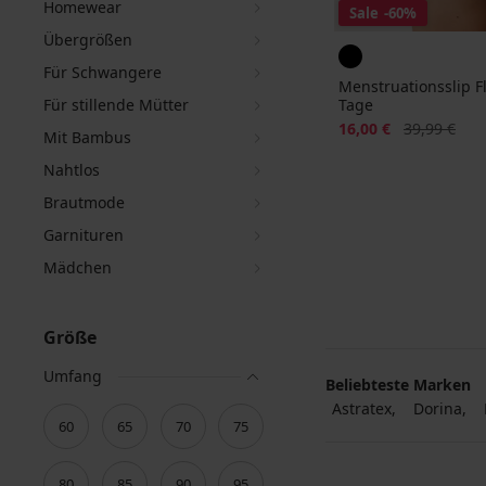
Homewear
Sale
-60%
Übergrößen
Für Schwangere
Menstruationsslip F
Für stillende Mütter
Tage
Rabatt
Alter Preis
16,00 €
39,99 €
Mit Bambus
Nahtlos
Brautmode
Garnituren
Mädchen
Größe
Umfang
Beliebteste Marken
Astratex
Dorina
60
65
70
75
80
85
90
95