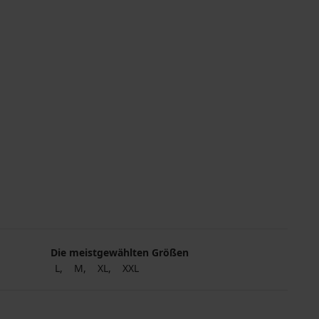
Die meistgewählten Größen
L
M
XL
XXL