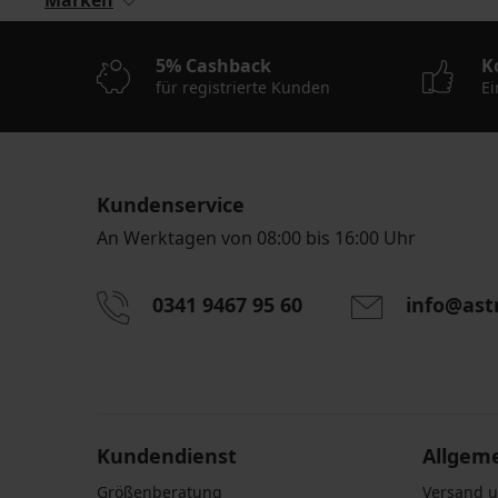
Marken
5% Cashback
K
für registrierte Kunden
Ei
Kundenservice
An Werktagen von 08:00 bis 16:00 Uhr
0341 9467 95 60
info@ast
Durch das Eingeben einer E-Mail-Adresse stimmen S
personenbezogener Daten gemäß den Bedingunge
Daten
zu.
Kundendienst
Allgem
Größenberatung
Versand 