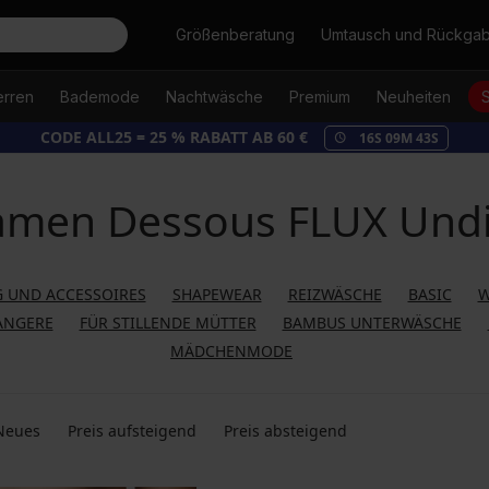
Suche
Größenberatung
Umtausch und Rückga
erren
Bademode
Nachtwäsche
Premium
Neuheiten
CODE ALL25 = 25 % RABATT AB 60 €
16
S
09
M
43
S
men Dessous FLUX Und
 UND ACCESSOIRES
SHAPEWEAR
REIZWÄSCHE
BASIC
W
ANGERE
FÜR STILLENDE MÜTTER
BAMBUS UNTERWÄSCHE
MÄDCHENMODE
Neues
Preis aufsteigend
Preis absteigend