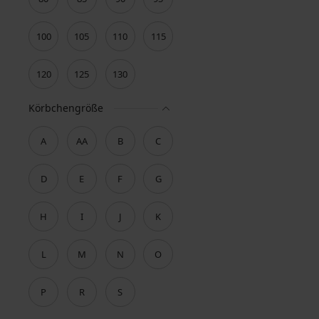
100
105
110
115
120
125
130
Körbchengröße
A
AA
B
C
D
E
F
G
H
I
J
K
L
M
N
O
P
R
S