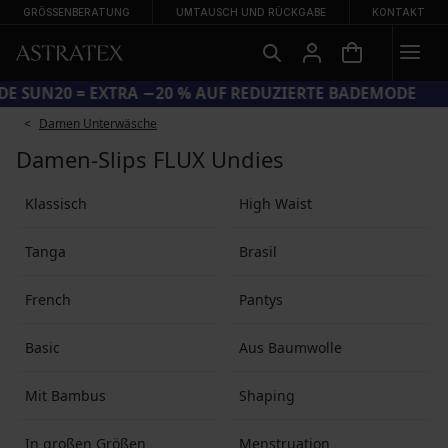
GRÖSSENBERATUNG
UMTAUSCH UND RÜCKGABE
KONTAKT
CODE SUN20 = EXTRA −20 % AUF REDUZIERTE BADEMODE
Damen Unterwäsche
Damen-Slips FLUX Undies
Klassisch
High Waist
Tanga
Brasil
French
Pantys
Basic
Aus Baumwolle
Mit Bambus
Shaping
In großen Größen
Menstruation