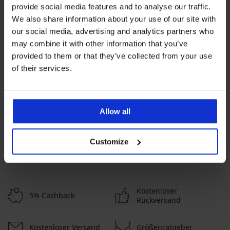
provide social media features and to analyse our traffic.
We also share information about your use of our site with
our social media, advertising and analytics partners who
may combine it with other information that you’ve
provided to them or that they’ve collected from your use
Beliebteste Marken
of their services.
Astratex
Jadea
Cotonella
Dorina
Die meistgewählten Farben
Schwarz
Beige
Weiß
Rosa
Allow all
Die meistgewählten Größen
L
M
XL
XXL
Customize
Kostenloser
5% Cashback
Rückversand
Kostenloser Versand
Größenratgeber