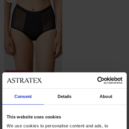
Sale
-60%
Menstruationsslip Flux Hi-
Consent
Details
About
Waist für schwache Tage
Rabatt
Alter Preis
16,00 €
39,99 €
This website uses cookies
We use cookies to personalise content and ads, to