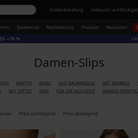
Suche
Größenberatung
Umtausch und Rückga
erren
Bademode
Nachtwäsche
Premium
Neuheiten
ZU −70 %
CO
Damen-Slips
ENCH
PANTYS
BASIC
AUS BAUMWOLLE
MIT BAMBUS
S
MIT SPITZE
SEXY
FÜR DIE HOCHZEIT
DAMEN-SPORTSL
Neues
Preis aufsteigend
Preis absteigend