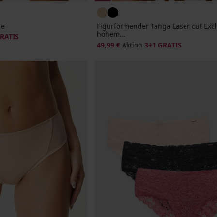
le
Figurformender Tanga Laser cut Excl
hohem...
GRATIS
49,99 €
Aktion
3+1 GRATIS