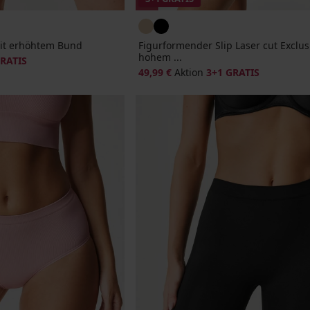
mit erhöhtem Bund
Figurformender Slip Laser cut Exclus
hohem ...
GRATIS
49,99 €
Aktion
3+1 GRATIS