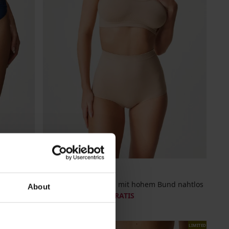
3+1 GRATIS
Klassischer Slip Flexi mit hohem Bund nahtlos
About
15,99 €
Aktion
3+1 GRATIS
LIMITED