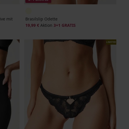
ive mit
Brasilslip Odette
19,99 €
Aktion
3+1 GRATIS
LIMITED