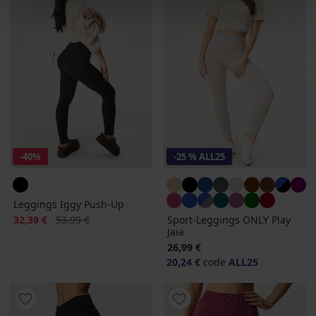
-40%
-25 % ALL25
Leggings Iggy Push-Up
Rabatt
Alter Preis
32,39 €
53,99 €
Sport-Leggings ONLY Play
Jaia
26,99 €
20,24 €
code
ALL25