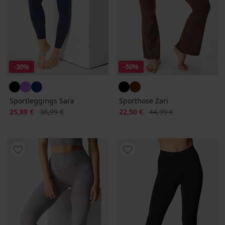
-30%
-50%
Sportleggings Sara
Sporthose Zari
Rabatt
Alter Preis
Rabatt
Alter Preis
25,89 €
36,99 €
22,50 €
44,99 €