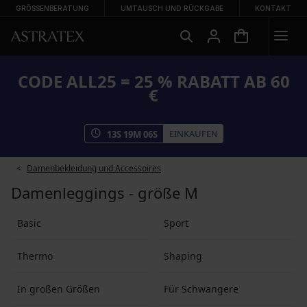
GRÖSSENBERATUNG
UMTAUSCH UND RÜCKGABE
KONTAKT
CODE ALL25 = 25 % RABATT AB 60
€
EINKAUFEN
13
S
19
M
05
S
Damenbekleidung und Accessoires
Damenleggings - größe M
Basic
Sport
Thermo
Shaping
In großen Größen
Für Schwangere