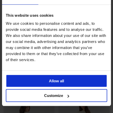
This website uses cookies
We use cookies to personalise content and ads, to
provide social media features and to analyse our traffic.
We also share information about your use of our site with
our social media, advertising and analytics partners who
-30%
-25 % ALL25
may combine it with other information that you’ve
provided to them or that they’ve collected from your use
of their services.
Sport-Leggings Zari II
Rabatt
Alter Preis
29,39 €
41,99 €
Sport-Leggings ONLY Play
Jaia
26,99 €
Allow all
20,24 €
code
ALL25
Customize