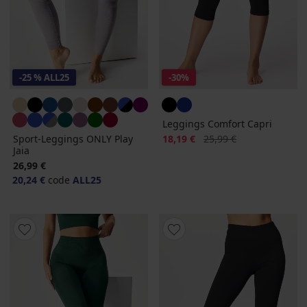
-25 % ALL25
-30%
Leggings Comfort Capri
Rabatt
Alter Preis
Sport-Leggings ONLY Play
18,19 €
25,99 €
Jaia
26,99 €
20,24 €
code
ALL25