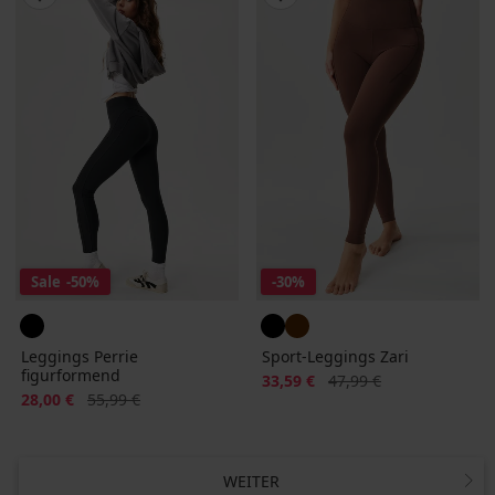
Sale
-50%
-30%
Leggings Perrie
Sport-Leggings Zari
figurformend
Rabatt
Alter Preis
33,59 €
47,99 €
Rabatt
Alter Preis
28,00 €
55,99 €
WEITER