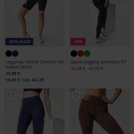
-25 % ALL25
-30%
Leggings-Shorts Comfort mit
Sport-Legging Seamless FIT
hohem Bund
Rabatt
Alter Preis
42,69 €
60,99 €
13,99 €
10,49 €
code
ALL25