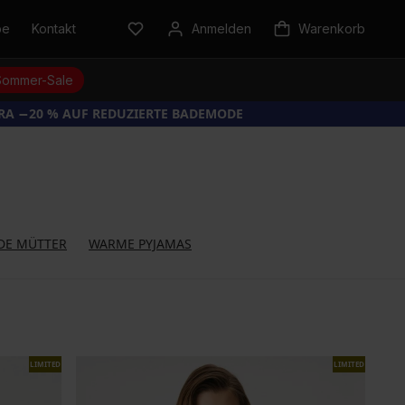
be
Kontakt
Anmelden
Warenkorb
Sommer-Sale
TRA −20 % AUF REDUZIERTE BADEMODE
NDE MÜTTER
WARME PYJAMAS
LIMITED
LIMITED