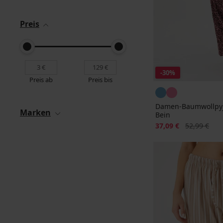
Preis
-30%
Preis ab
Preis bis
Damen-Baumwollpyj
Marken
Bein
Rabatt
Alter Preis
37,09 €
52,99 €