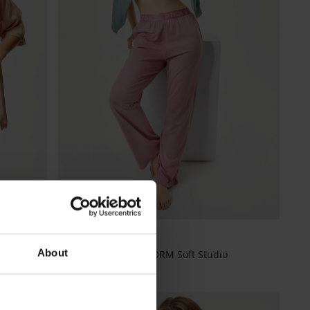
About
Modalhose PINK STORM Soft Studio
30,99 €