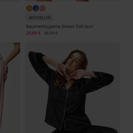
BESTSELLER
Baumwollpyjama Dream Edit kurz
Rabatt
Alter Preis
25,89 €
36,99 €