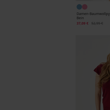
Damen-Baumwollpyj
Bein
Rabatt
Alter Preis
37,09 €
52,99 €