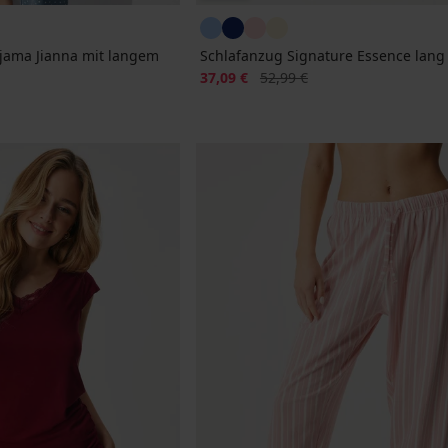
ama Jianna mit langem
Schlafanzug Signature Essence lang
Rabatt
Alter Preis
37,09 €
52,99 €