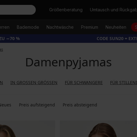
Suche
Größenberatung
Umtausch und Rückga
erren
Bademode
Nachtwäsche
Premium
Neuheiten
ZU −70 %
CODE SUN20 = EX
as
Damenpyjamas
IN
IN GROSSEN GRÖSSEN
FÜR SCHWANGERE
FÜR STILLE
Neues
Preis aufsteigend
Preis absteigend