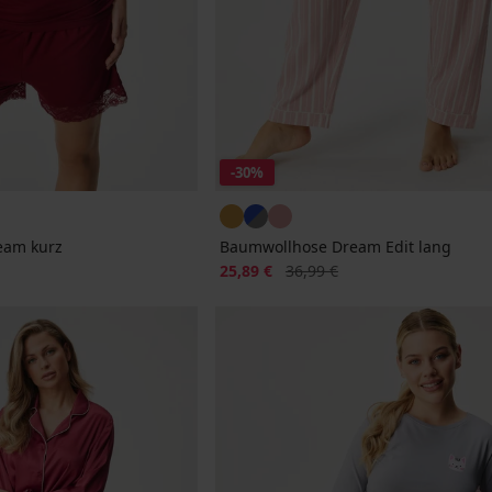
-30%
eam kurz
Baumwollhose Dream Edit lang
Rabatt
Alter Preis
25,89 €
36,99 €