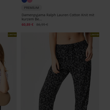
PREMIUM
Damenpyjama Ralph Lauren Cotton Knit mit
kurzem Be...
Rabatt
Alter Preis
60,89 €
86,99 €
LIMITED
LIMITED