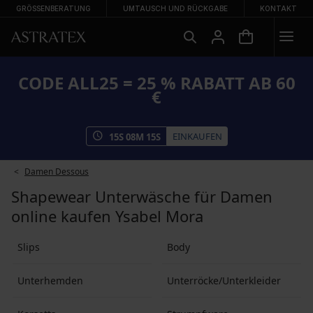
GRÖSSENBERATUNG
UMTAUSCH UND RÜCKGABE
KONTAKT
CODE ALL25 = 25 % RABATT AB 60
€
EINKAUFEN
15
S
08
M
14
S
Damen Dessous
Shapewear Unterwäsche für Damen
online kaufen Ysabel Mora
Slips
Body
Unterhemden
Unterröcke/Unterkleider