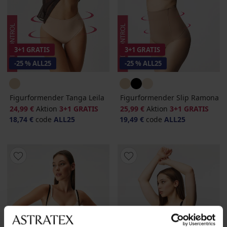
3+1 GRATIS
3+1 GRATIS
-25 % ALL25
-25 % ALL25
Figurformender Tanga Leila
Figurformender Slip Ramona
24,99 €
Aktion
3+1 GRATIS
25,99 €
Aktion
3+1 GRATIS
18,74 €
code
ALL25
19,49 €
code
ALL25