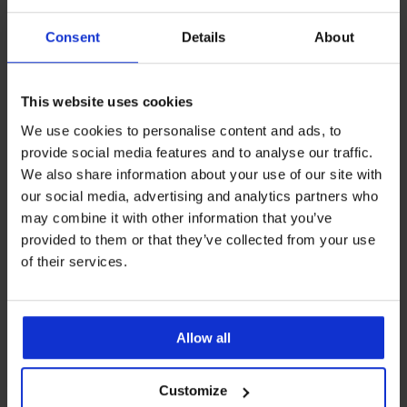
Consent
Details
About
This website uses cookies
-25 % ALL25
-25 % ALL25
We use cookies to personalise content and ads, to
provide social media features and to analyse our traffic.
Formbody Rocia
Formbody Blasa
We also share information about your use of our site with
35,99 €
35,99 €
our social media, advertising and analytics partners who
26,99 €
code
ALL25
26,99 €
code
ALL25
may combine it with other information that you’ve
provided to them or that they’ve collected from your use
of their services.
Allow all
Customize