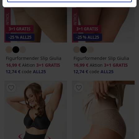
3+1 GRATIS
3+1 GRATIS
-25 % ALL25
-25 % ALL25
Figurformender Slip Giulia
Figurformender Slip Giulia
16,99 €
Aktion
3+1 GRATIS
16,99 €
Aktion
3+1 GRATIS
12,74 €
code
ALL25
12,74 €
code
ALL25