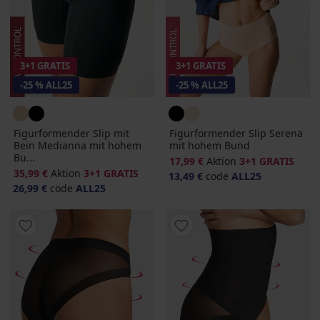
3+1 GRATIS
3+1 GRATIS
-25 % ALL25
-25 % ALL25
Figurformender Slip mit
Figurformender Slip Serena
Bein Medianna mit hohem
mit hohem Bund
Bu...
17,99 €
Aktion
3+1 GRATIS
35,99 €
Aktion
3+1 GRATIS
13,49 €
code
ALL25
26,99 €
code
ALL25