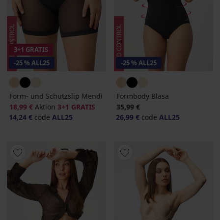
3+1 GRATIS
-25 % ALL25
-25 % ALL25
Form- und Schutzslip Mendi
Formbody Blasa
18,99 €
Aktion
3+1 GRATIS
35,99 €
14,24 €
code
ALL25
26,99 €
code
ALL25