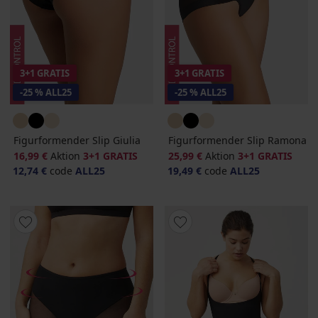
3+1 GRATIS
3+1 GRATIS
-25 % ALL25
-25 % ALL25
Figurformender Slip Giulia
Figurformender Slip Ramona
16,99 €
Aktion
3+1 GRATIS
25,99 €
Aktion
3+1 GRATIS
12,74 €
code
ALL25
19,49 €
code
ALL25