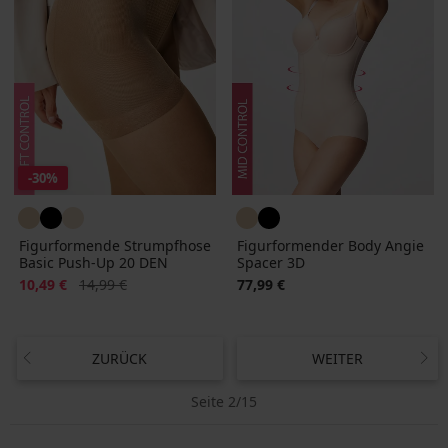
-30%
Figurformende Strumpfhose
Figurformender Body Angie
Basic Push-Up 20 DEN
Spacer 3D
Rabatt
Alter Preis
10,49 €
14,99 €
77,99 €
ZURÜCK
WEITER
Seite 2/15