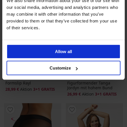
We also share information about your use of our site with
our social media, advertising and analytics partners who
may combine it with other information that you’ve
provided to them or that they’ve collected from your use
of their services.
Allow all
3+1 GRATIS
3+1 GRATIS
Customize
Formslip Rayl
Figurformender Tanga
Jordyn mit hohem Bund
28,99 €
Aktion
3+1 GRATIS
26,99 €
Aktion
3+1 GRATIS