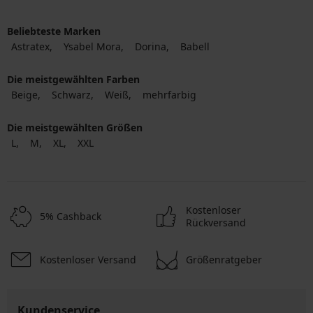
Beliebteste Marken
Astratex
Ysabel Mora
Dorina
Babell
Die meistgewählten Farben
Beige
Schwarz
Weiß
mehrfarbig
Die meistgewählten Größen
L
M
XL
XXL
Kostenloser
5% Cashback
Rückversand
Kostenloser Versand
Größenratgeber
Kundenservice