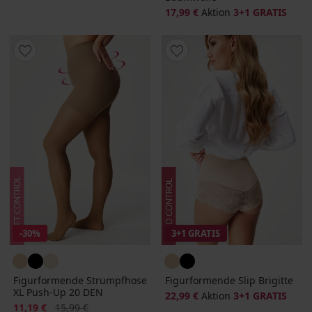
17,99 €
Aktion
3+1 GRATIS
-30%
3+1 GRATIS
Figurformende Strumpfhose
Figurformende Slip Brigitte
XL Push-Up 20 DEN
22,99 €
Aktion
3+1 GRATIS
Rabatt
Alter Preis
11,19 €
15,99 €