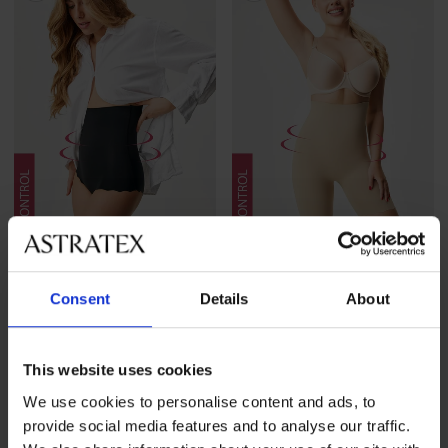
3+1 GRATIS
3+1 GRATIS
Consent
Details
About
Figurformender Slip Laser
Figurformende Pants Laser
cut Exclusive mit hohem ...
cut Exclusive mit hohem ...
49,99 €
Aktion
3+1 GRATIS
52,99 €
Aktion
3+1 GRATIS
This website uses cookies
We use cookies to personalise content and ads, to
provide social media features and to analyse our traffic.