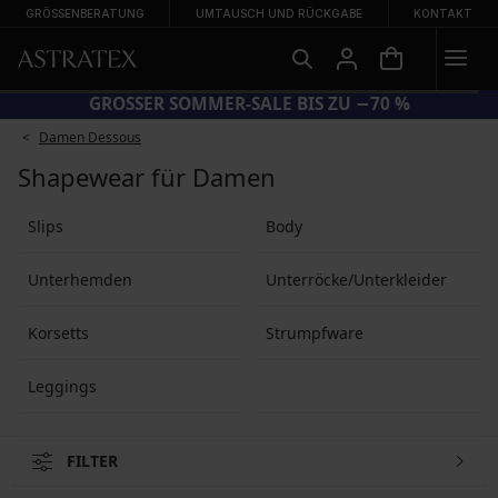
GRÖSSENBERATUNG
UMTAUSCH UND RÜCKGABE
KONTAKT
CODE BRA20 = BHs −20 %
Damen Dessous
Shapewear für Damen
Slips
Body
Unterhemden
Unterröcke/Unterkleider
Korsetts
Strumpfware
Leggings
FILTER