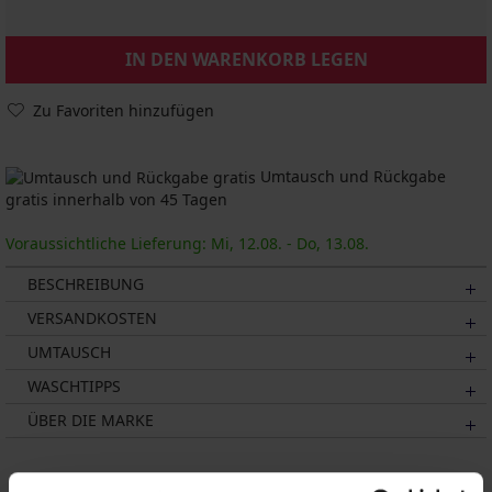
IN DEN WARENKORB LEGEN
Zu Favoriten hinzufügen
Umtausch und Rückgabe
gratis innerhalb von 45 Tagen
Voraussichtliche Lieferung: Mi, 12.08. - Do, 13.08.
BESCHREIBUNG
VERSANDKOSTEN
UMTAUSCH
WASCHTIPPS
ÜBER DIE MARKE
Das könnte Ihnen gefallen