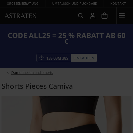
GRÖSSENBERATUNG
UMTAUSCH UND RÜCKGABE
KONTAKT
CODE ALL25 = 25 % RABATT AB 60
€
EINKAUFEN
13
S
03
M
38
S
Damenhosen und -shorts
Shorts Pieces Camiva