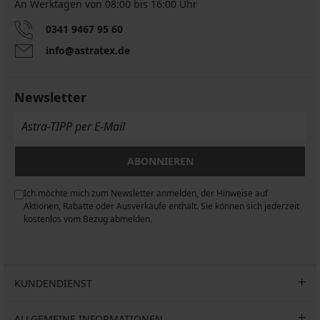
An Werktagen von 08:00 bis 16:00 Uhr
Wärmende
Leggings
Jeggings
Perrie
Leggings
Leggings
Leggings
0341 9467 95 60
Olivia
figurformend
Comfort
Comfort
Comfort
info@astratex.de
Highwaist
Highwaist
27,00
28,00
18,89
Wärmende
Capri
€
€
20,29
€
Leggings
Wärmende
18,89
€
53,99
55,99
Winter
26,99
Leggings
€
Newsletter
€
€
28,99
€
31,99
Winter
26,99
€
Violeta
€
€
12,80
23,99
€
€
code
31,99
ABONNIEREN
ALL25
€
Ich möchte mich zum Newsletter anmelden, der Hinweise auf
n
Aktionen, Rabatte oder Ausverkäufe enthält. Sie können sich jederzeit
kostenlos vom Bezug abmelden.
KUNDENDIENST
ALLGEMEINE INFORMATIONEN