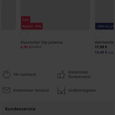
Sale
Rabatt -70%
-25% ALL25
Klassischer Slip Julianna
Wärmender
6,90 €
17,99 €
22,99 €
13,49 €
Code
Kostenloser
5% Cashback
Rückversand
Kostenloser Versand
Größenratgeber
-30%
-30%
Sale
-25 % ALL25
-30%
Sale
-50%
Sale
-50%
-60%
Kundenservice