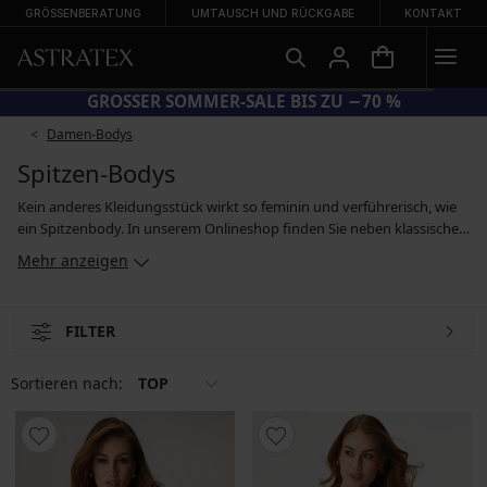
GRÖSSENBERATUNG
UMTAUSCH UND RÜCKGABE
KONTAKT
UZIERTE BADEMODE
GROSSER SOMMER-SALE BIS 
Damen-Bodys
Spitzen-Bodys
Kein anderes Kleidungsstück wirkt so feminin und verführerisch, wie
ein Spitzenbody. In unserem Onlineshop finden Sie neben klassischen
Bodys mit Spitze, die Sie zum festen Bestandteil Ihrer Outfits machen
Mehr anzeigen
können, auch verführerische Modelle, die wie geschaffen für
romantische Augenblicke sind. Auch die eleganten Bodys mit langen,
transparenten Ärmeln, die sich perfekt mit schlichten Hosen und
FILTER
glatten Röcken kombinieren lassen, sowie Modelle, die neben
dekorativer Spitze auch einen figurformenden Effekt haben, sind ein
echter Hingucker.
Sortieren nach:
TOP