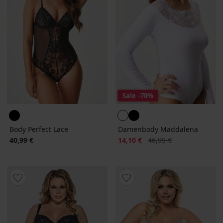
Sale
-70%
Body Perfect Lace
Damenbody Maddalena
Rabatt
Alter Preis
40,99 €
14,10 €
46,99 €