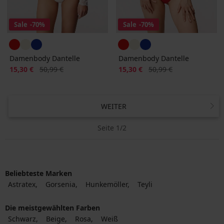
Sale
-70%
Sale
-70%
Damenbody Dantelle
Damenbody Dantelle
Rabatt
Alter Preis
Rabatt
Alter Preis
15,30 €
50,99 €
15,30 €
50,99 €
WEITER
Seite 1/2
Beliebteste Marken
Astratex
Gorsenia
Hunkemöller
Teyli
Die meistgewählten Farben
Schwarz
Beige
Rosa
Weiß