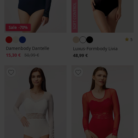
Sale
-70%
5
Damenbody Dantelle
Luxus-Formbody Livia
Rabatt
Alter Preis
15,30 €
50,99 €
48,99 €