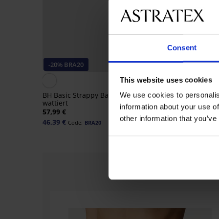
Consent
-20% BRA20
Rabatt -30%
This website uses cookies
BH Basic Strappy Bardot
Bikini-Oberteil DIVA b
We use cookies to personalis
wattiert
Bardot Black
information about your use of
57,99 €
73,49 €
104,99 €
other information that you’ve
46,39 €
Code:
BRA20