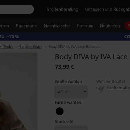
Suche
Größenberatung
Umtausch und Rückga
erren
Bademode
Nachtwäsche
Premium
Neuheiten
ZU −70 %
CO
n-Bodys
Spitzen-Bodys
Body DIVA by IVA Lace Bandeau
Body DIVA by IVA Lac
73,99 €
Größe wählen
Welche Größe?
Größentabe
Farbe wählen:
Stückzahl: