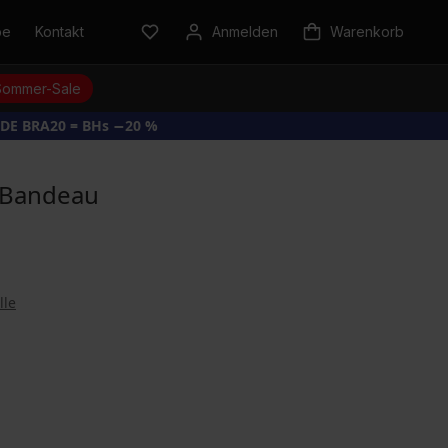
be
Kontakt
Anmelden
Warenkorb
Sommer-Sale
DE BRA20 = BHs −20 %
e Bandeau
lle