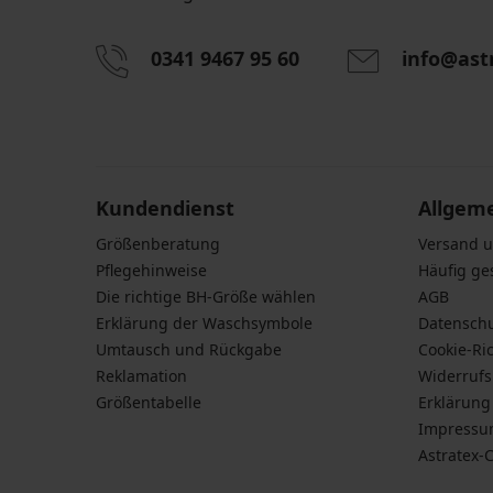
0341 9467 95 60
info@ast
Durch das Eingeben einer E-Mail-Adresse stimmen S
personenbezogener Daten gemäß den Bedingunge
Daten
zu.
Kundendienst
Allgem
Größenberatung
Versand 
Pflegehinweise
Häufig ge
Die richtige BH-Größe wählen
AGB
Erklärung der Waschsymbole
Datensch
Umtausch und Rückgabe
Cookie-Ric
Reklamation
Widerruf
Größentabelle
Erklärung 
Impress
Astratex-