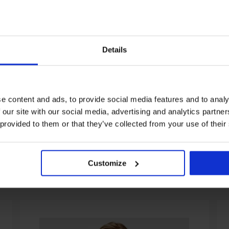
Details
Rabatt -20%
y IVA
Damen Formbody Gala
Damen-Tankini-Oberteil 
e content and ads, to provide social media features and to analy
schwarz
71,19 €
88,99 €
 our site with our social media, advertising and analytics partn
53,99 €
 provided to them or that they’ve collected from your use of their
Customize
Aus derselben Kollektion