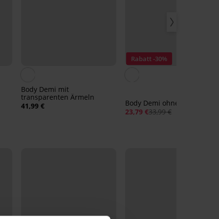
Rabatt -30%
Body Demi mit
transparenten Ärmeln
Body Demi ohne Ärmel
41,99 €
23,79 €
33,99 €