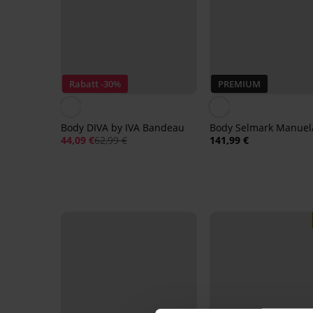
Rabatt -30%
PREMIUM
Body DIVA by IVA Bandeau
Body Selmark Manuel
44,09 €
62,99 €
141,99 €