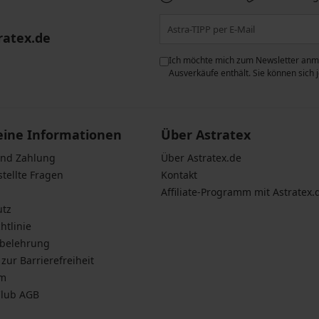
ratex.de
ie der Verarbeitung
Ich möchte mich zum Newsletter anme
n zum
Schutz personenbezogener
Ausverkäufe enthält. Sie können sich
eine Informationen
Über Astratex
und Zahlung
Über Astratex.de
stellte Fragen
Kontakt
Affiliate-Programm mit Astratex.
utz
htlinie
sbelehrung
zur Barrierefreiheit
um
Club AGB