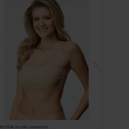
BH DIVA by IVA unwattiert
Body DIVA