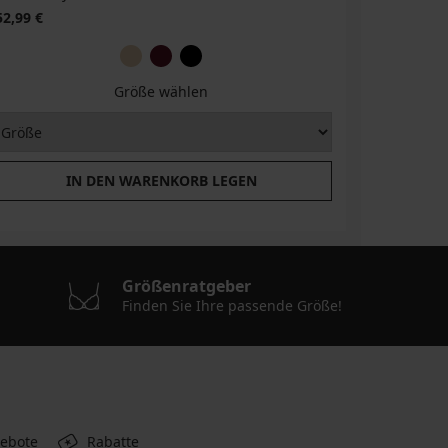
52,99 €
44,09 €
6
Größe wählen
IN DEN WARENKORB LEGEN
Größenratgeber
Finden Sie Ihre passende Größe!
gebote
Rabatte