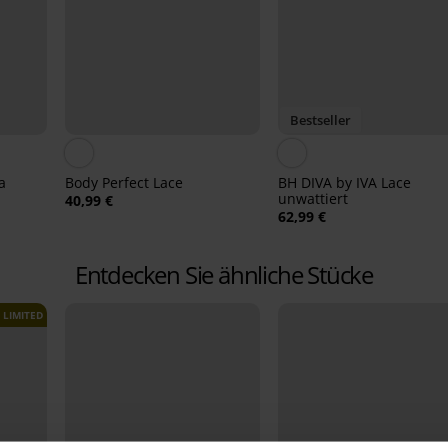
Bestseller
a
Body Perfect Lace
BH DIVA by IVA Lace
unwattiert
40,99 €
62,99 €
Entdecken Sie ähnliche Stücke
LIMITED