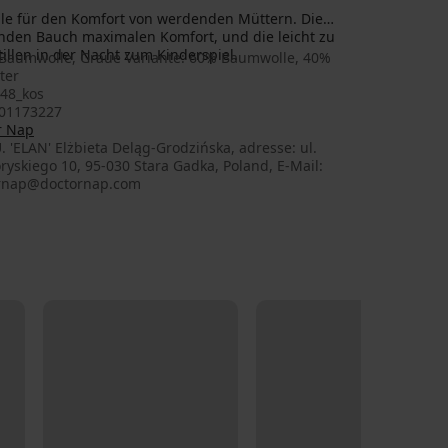
 für den Komfort von werdenden Müttern. Die
nden Bauch maximalen Komfort, und die leicht zu
llen in der Nacht zum Kinderspiel.
Baumwolle, Graue Variante: 60% Baumwolle, 40%
ter
48_kos
01173227
r Nap
U. 'ELAN' Elżbieta Deląg-Grodzińska, adresse: ul.
ryskiego 10, 95-030 Stara Gadka, Poland, E-Mail:
rnap@doctornap.com