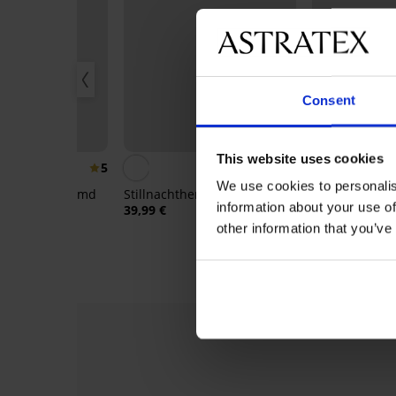
Consent
Sale
Rabatt -30%
This website uses cookies
5
We use cookies to personalis
, Stillnachthemd
Stillnachthemd Marysia kurz
Schwangerscha
information about your use of
Nachthemd Ka
39,99 €
43,39 €
61,99 
other information that you’ve