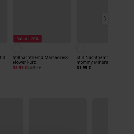
Rabatt -20%
ill-
Stillnachthemd Mamadress
Still-Nachthemd Happy
Flower kurz
mommy Mineral
35,99 €
44,99 €
61,99 €