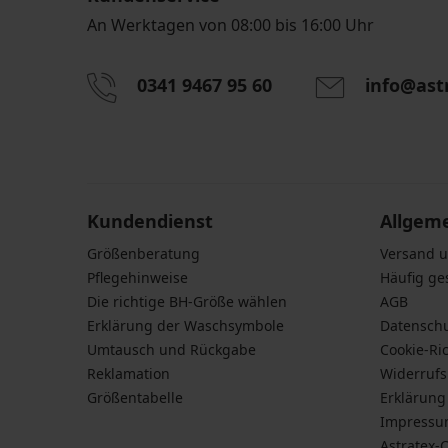
An Werktagen von 08:00 bis 16:00 Uhr
0341 9467 95 60
info@ast
Durch das Eingeben einer E-Mail-Adresse stimmen S
personenbezogener Daten gemäß den Bedingunge
Daten
zu.
Kundendienst
Allgem
Größenberatung
Versand 
Pflegehinweise
Häufig ge
Die richtige BH-Größe wählen
AGB
Erklärung der Waschsymbole
Datensch
Umtausch und Rückgabe
Cookie-Ric
Reklamation
Widerruf
Größentabelle
Erklärung 
Impress
Astratex-