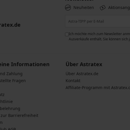
Neuheiten
Aktionsan
ratex.de
ie der Verarbeitung
Ich möchte mich zum Newsletter anme
n zum
Schutz personenbezogener
Ausverkäufe enthält. Sie können sich
eine Informationen
Über Astratex
und Zahlung
Über Astratex.de
stellte Fragen
Kontakt
Affiliate-Programm mit Astratex.
utz
htlinie
sbelehrung
zur Barrierefreiheit
um
Club AGB