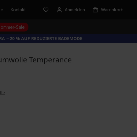
be
Kontakt
Anmelden
Warenkorb
Sommer-Sale
TRA −20 % AUF REDUZIERTE BADEMODE
aumwolle Temperance
lle