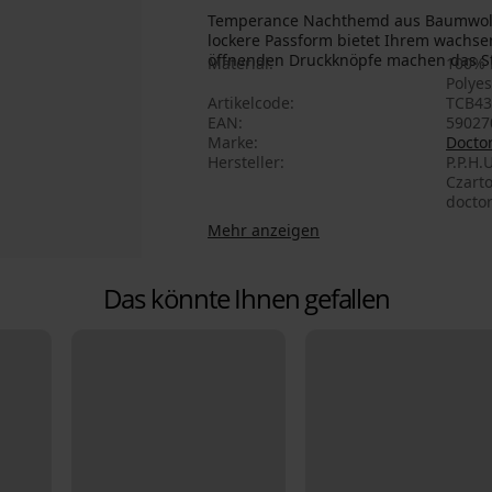
Temperance Nachthemd aus Baumwolle
lockere Passform bietet Ihrem wachse
öffnenden Druckknöpfe machen das Sti
Material
100% 
Polyes
Artikelcode
TCB43
EAN
59027
Marke
Docto
Hersteller
P.P.H.
Czarto
docto
Mehr anzeigen
Das könnte Ihnen gefallen