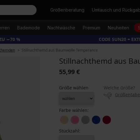
Suche
Größenberatung
Umtausch und Rückga
erren
Bademode
Nachtwäsche
Premium
Neuheiten
ZU −70 %
CODE SUN20 = EX
themden
Stillnachthemd aus Baumwolle Temperance
Stillnachthemd aus B
55,99 €
Größe wählen
Welche Größe?
Größentabe
Farbe wählen:
Stückzahl: