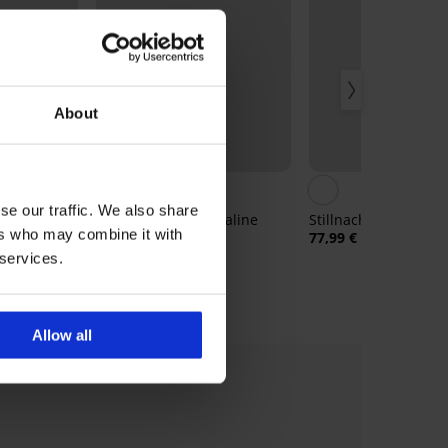
About
Rabatt -40%
se our traffic. We also share
Stillnachthemd Coraline
Stillnachthemd Avah
ers who may combine it with
lang
77,99 €
Satin
40,19 €
66,99 €
 services.
a kurz
Allow all