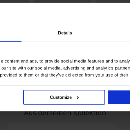
Details
e content and ads, to provide social media features and to analy
fts- und Still-
Schwangerschafts- und Still-
 our site with our social media, advertising and analytics partn
ren Grey
Unterhemd Livia
Verführerisches 
€
55,99 €
 provided to them or that they’ve collected from your use of their
Nachthemd Ofeli
44,99 €
Customize
Aus derselben Kollektion