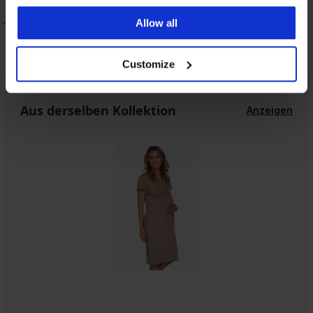
- und Still-Unterhemd
Stillnachthemd aus Baumwolle Roses
Allow all
Kiss kurz
51,99 €
64,99 €
Customize
Aus derselben Kollektion
Anzeigen