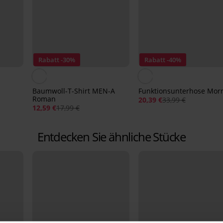
Rabatt -30%
Rabatt -40%
Baumwoll-T-Shirt MEN-A
Funktionsunterhose Morr
Roman
20,39 €
33,99 €
12,59 €
17,99 €
Entdecken Sie ähnliche Stücke