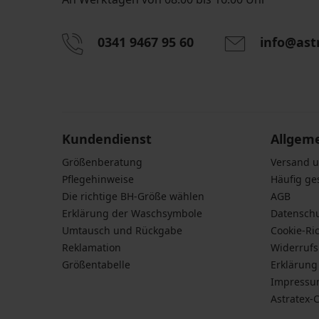
0341 9467 95 60
info@ast
Durch das Eingeben einer E-Mail-Adresse stimmen S
personenbezogener Daten gemäß den Bedingunge
Daten
zu.
Kundendienst
Allgem
Größenberatung
Versand 
Pflegehinweise
Häufig ge
Die richtige BH-Größe wählen
AGB
Erklärung der Waschsymbole
Datensch
Umtausch und Rückgabe
Cookie-Ric
Reklamation
Widerruf
Größentabelle
Erklärung 
Impress
Astratex-