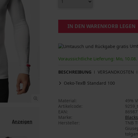
IN DEN WARENKORB LEGEN
Umta
Voraussichtliche Lieferung: Mo, 10.08. 
BESCHREIBUNG
VERSANDKOSTEN
Oeko-Tex® Standard 100
Material
49% Vi
Artikelcode
9259_t
EAN
86987
Marke
Black
Anzeigen
Hersteller
TNB TR
Giusep
tolga