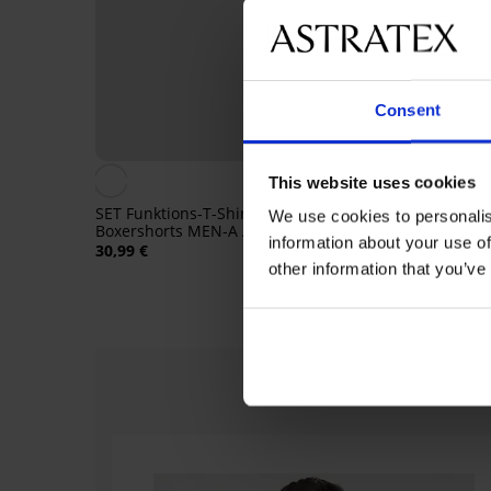
Consent
This website uses cookies
SET Funktions-T-Shirt und
Bambus-T-Shirt Lucia
We use cookies to personalis
Boxershorts MEN-A Athlete
35,99 €
information about your use of
30,99 €
other information that you’ve