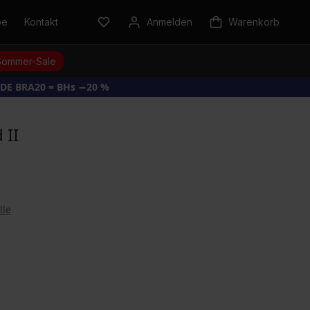
be
Kontakt
Anmelden
Warenkorb
Sommer-Sale
DE BRA20 = BHs −20 %
 II
lle