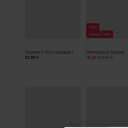
Sale
Rabatt -70%
Thermo-T-Shirt Garland I
Thermoshirt Tommy
22,99 €
10,20 €
33,99 €