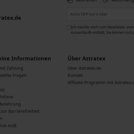
ratex.de
ie der Verarbeitung
Ich möchte mich zum Newsletter anme
n zum
Schutz personenbezogener
Ausverkäufe enthält. Sie können sich
eine Informationen
Über Astratex
und Zahlung
Über Astratex.de
stellte Fragen
Kontakt
Affiliate-Programm mit Astratex.
utz
htlinie
sbelehrung
zur Barrierefreiheit
um
Club AGB