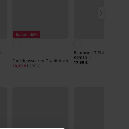
Rabatt -40%
is
Baumwoll-T-Shirt MEN-A
Roman II
Funktionssocken Granit hoch
17,99 €
10,19 €
16,99 €