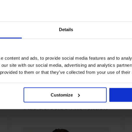
Details
n
2er-PACK Baumwoll-T-Shirt
2er-PACK Baumwoll-T-Shi
e content and ads, to provide social media features and to analy
MEN-A Oscar
MEN-A Oscar II
 our site with our social media, advertising and analytics partn
26,99 €
26,99 €
 provided to them or that they’ve collected from your use of their
Customize
Aus derselben Kollektion