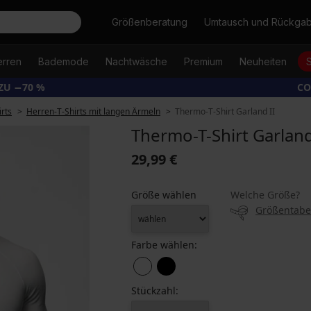
Suche
Größenberatung
Umtausch und Rückga
erren
Bademode
Nachtwäsche
Premium
Neuheiten
ZU −70 %
CO
rts
Herren-T-Shirts mit langen Ärmeln
Thermo-T-Shirt Garland II
Thermo-T-Shirt Garland
29,99 €
Größe wählen
Welche Größe?
Größentabe
Farbe wählen:
Stückzahl: