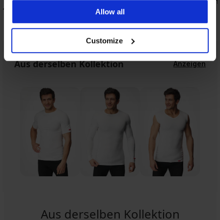
Thermo-Unterhemd Garland
Thermo-T-Shirt Garlan
19,99 €
22,99 €
Allow all
Customize
Aus derselben Kollektion
Anzeigen
Aus derselben Kollektion