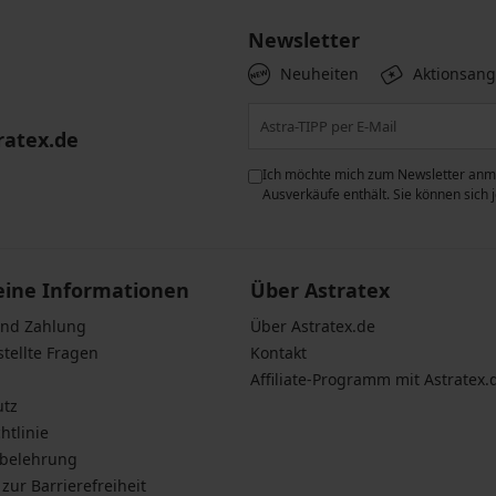
Newsletter
Neuheiten
Aktionsan
ratex.de
ie der Verarbeitung
Ich möchte mich zum Newsletter anme
n zum
Schutz personenbezogener
Ausverkäufe enthält. Sie können sich
eine Informationen
Über Astratex
und Zahlung
Über Astratex.de
stellte Fragen
Kontakt
Affiliate-Programm mit Astratex.
utz
htlinie
sbelehrung
zur Barrierefreiheit