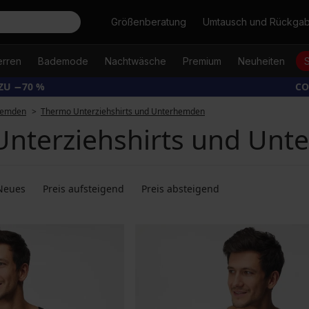
Suche
Größenberatung
Umtausch und Rückga
erren
Bademode
Nachtwäsche
Premium
Neuheiten
ZU −70 %
CO
hemden
Thermo Unterziehshirts und Unterhemden
nterziehshirts und Un
Neues
Preis aufsteigend
Preis absteigend