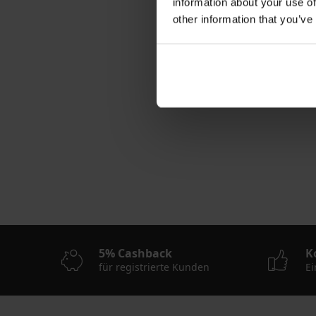
information about your use of
other information that you’ve
Thermo-Unterhemd 
19,99 €
5% Cashback
K
für registrierte Kunden
Ei