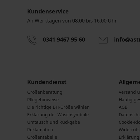
Kundenservice
An Werktagen von 08:00 bis 16:00 Uhr
0341 9467 95 60
info@ast
Durch das Eingeben einer E-Mail-Adresse stimmen S
personenbezogener Daten gemäß den Bedingunge
Daten
zu.
Kundendienst
Allgem
Größenberatung
Versand 
Pflegehinweise
Häufig ge
Die richtige BH-Größe wählen
AGB
Erklärung der Waschsymbole
Datensch
Umtausch und Rückgabe
Cookie-Ric
Reklamation
Widerruf
Größentabelle
Erklärung 