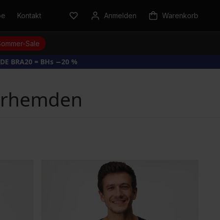
be
Kontakt
Anmelden
Warenkorb
Sommer-Sale
DE BRA20 = BHs −20 %
terhemden