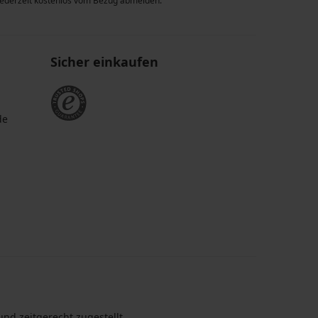
 jederzeit kostenlos vom Bezug abmelden.
Sicher einkaufen
de
nd zeitgerecht zugestellt