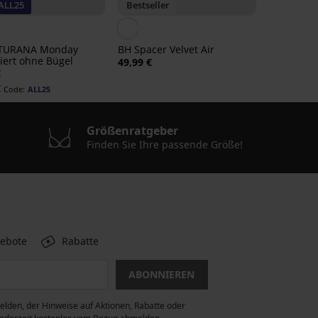
ALL25
Bestseller
TURANA Monday
BH Spacer Velvet Air
iert ohne Bügel
49,99 €
€
€
Code:
ALL25
Größenratgeber
Finden Sie Ihre passende Größe!
gebote
Rabatte
ABONNIEREN
lden, der Hinweise auf Aktionen, Rabatte oder