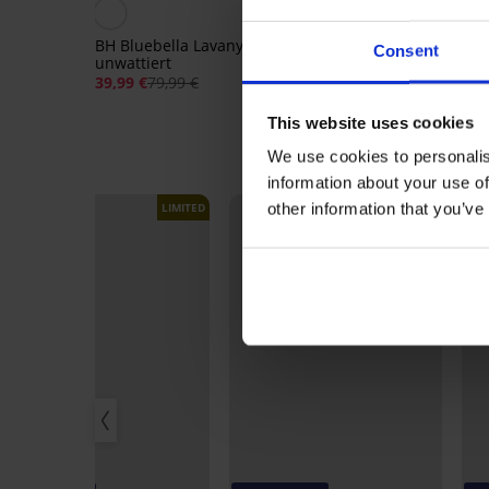
Rabatt -50%
BH Bluebella Lavanya
BH Perfect Lace II unw
Consent
unwattiert
Plunge
39,99 €
79,99 €
17,50 €
34,99 €
This website uses cookies
We use cookies to personalis
information about your use of
other information that you’ve
LIMITED