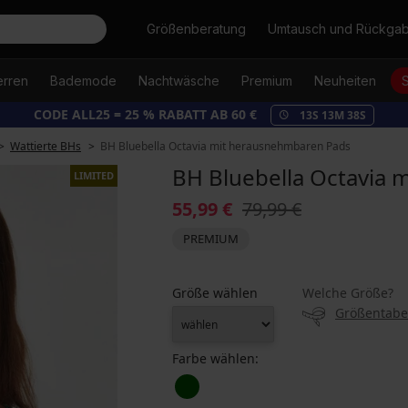
Suche
Größenberatung
Umtausch und Rückga
erren
Bademode
Nachtwäsche
Premium
Neuheiten
CODE ALL25 = 25 % RABATT AB 60 €
13
S
13
M
37
S
Wattierte BHs
BH Bluebella Octavia mit herausnehmbaren Pads
BH Bluebella Octavia
LIMITED
55,99 €
79,99 €
PREMIUM
Größe wählen
Welche Größe?
Größentabe
Farbe wählen: