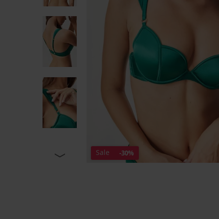
Sale
-30%