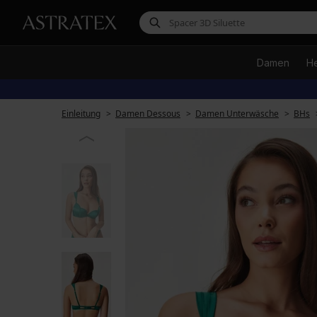
Damen
H
Einleitung
Damen Dessous
Damen Unterwäsche
BHs