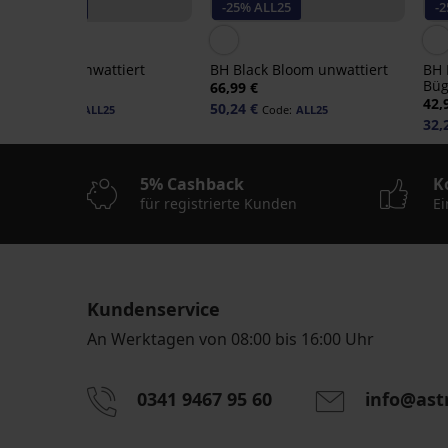
-25% ALL25
-25% ALL25
-
BH Winona unwattiert
BH Black Bloom unwattiert
BH 
Büg
37,99 €
66,99 €
42,
28,49 €
50,24 €
Code:
ALL25
Code:
ALL25
32,
5% Cashback
K
für registrierte Kunden
Ei
Kundenservice
An Werktagen von 08:00 bis 16:00 Uhr
-25 % ALL25
-40%
-25 % ALL25
5
-25 % ALL25
0341 9467 95 60
info@ast
Durch das Eingeben einer E-Mail-Adresse stimmen S
BH