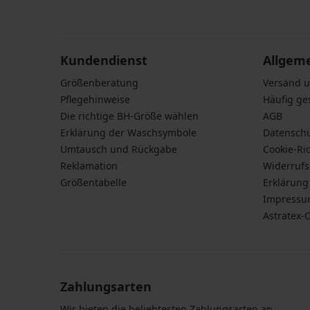
Bellinda
personenbezogener Daten gemäß den Bedingunge
BH
BH
BH
Perfect
Karesa
Daten
zu.
Marte
Fili
Soft
wattiert
wattiert
wattiert
Bra
ohne
32,99
48,99
wattiert
Bügel
€
€
Kundendienst
Allgem
mit
19,79
24,74
Mikromod...
36,74
€
Größenberatung
Versand 
€
€
26,99
32,99
code
Pflegehinweise
code
Häufig ge
€
€
ALL25
ALL25
Die richtige BH-Größe wählen
AGB
20,24
€
Erklärung der Waschsymbole
Datensch
code
Umtausch und Rückgabe
Cookie-Ric
ALL25
Reklamation
Widerruf
Größentabelle
Erklärung 
Impress
Astratex-
Zahlungsarten
Wir bieten die beliebtesten Zahlungsarten an