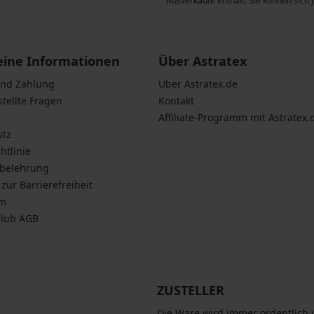
n zum
Schutz personenbezogener
Ausverkäufe enthält. Sie können sich
eine Informationen
Über Astratex
und Zahlung
Über Astratex.de
stellte Fragen
Kontakt
Affiliate-Programm mit Astratex.
utz
htlinie
sbelehrung
zur Barrierefreiheit
um
Club AGB
ZUSTELLER
Die Ware wird immer ordentlich u