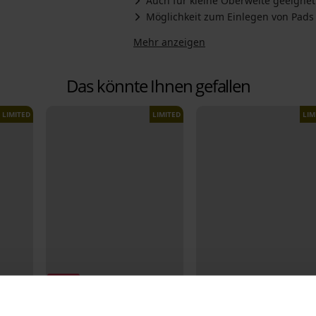
Auch für kleine Oberweite geeignet
Möglichkeit zum Einlegen von Pads
Mehr anzeigen
Das könnte Ihnen gefallen
LIMITED
LIMITED
LIM
Sale
Rabatt -70%
-25% ALL25