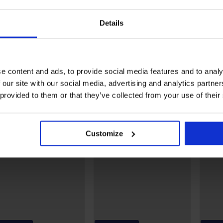
attiert
BH Bird unwattiert
BH Charmante I unwattie
Details
29,10 €
96,99 €
62,99 €
47,24 €
Code:
ALL25
Entdecken Sie ähnliche Stücke
e content and ads, to provide social media features and to analy
 our site with our social media, advertising and analytics partn
 provided to them or that they’ve collected from your use of their
LIMITED
Customize