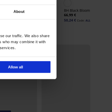
rt
BH Instinct unwattiert
BH Black Bloom unwattiert
About
26,99 €
44,99 €
66,99 €
50,24 €
Code:
ALL25
se our traffic. We also share
ers who may combine it with
 services.
Allow all