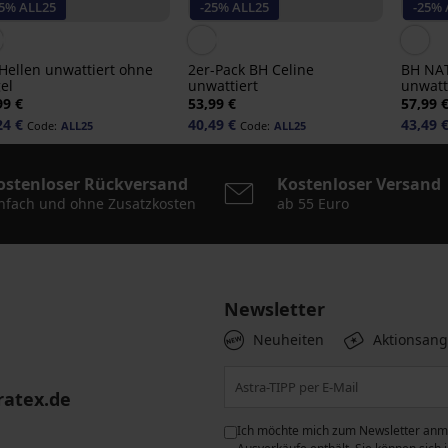
25% ALL25
-25% ALL25
-25% 
Hellen unwattiert ohne
2er-Pack BH Celine
BH NA
el
unwattiert
unwatt
99 €
53,99 €
57,99 
24 €
40,49 €
43,49 
Code:
ALL25
Code:
ALL25
ostenloser Rückversand
Kostenloser Versand
nfach und ohne Zusatzkosten
ab 55 Euro
Newsletter
Neuheiten
Aktionsan
ratex.de
ie der Verarbeitung
Ich möchte mich zum Newsletter anme