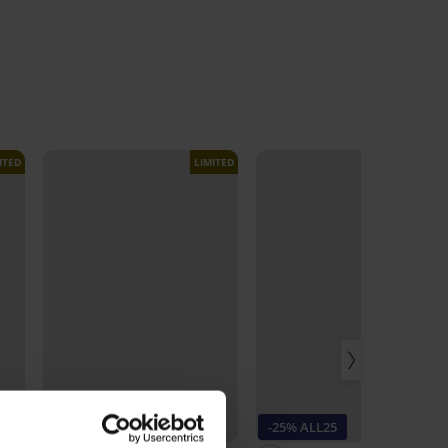
ITED
LIMITED
Rabatt -40%
-25% ALL25