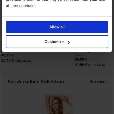
of their services.
Allow all
-25% ALL25
-25% ALL25
Customize
Body Perfect Lace
Schwangerschafts- und
Livia
40,99 €
55,99 €
30,74 €
Code:
ALL25
41,99 €
Code:
ALL25
Aus derselben Kollektion
Anzeigen