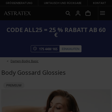
GRÖSSENBERATUNG
UMTAUSCH UND RÜCKGABE
KONTAKT
CODE ALL25 = 25 % RABATT AB 60
€
EINKAUFEN
17
S
44
M
16
S
Damen-Bodys Basic
Body Gossard Glossies
PREMIUM