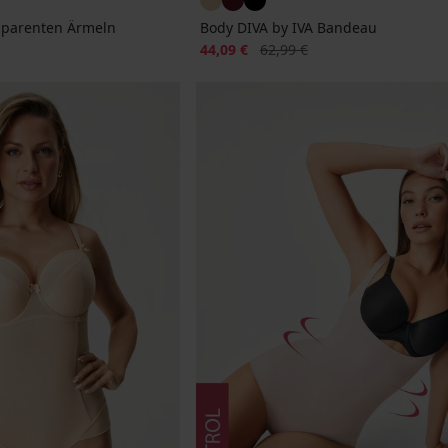
sparenten Ärmeln
Body DIVA by IVA Bandeau
Rabatt
Alter Preis
44,09 €
62,99 €