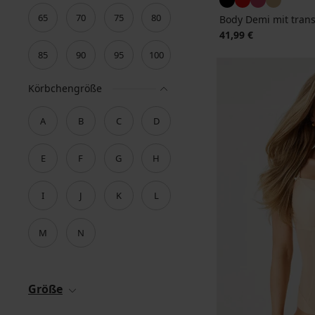
65
70
75
80
Body Demi mit tran
41,99 €
85
90
95
100
Körbchengröße
A
B
C
D
E
F
G
H
I
J
K
L
M
N
Größe