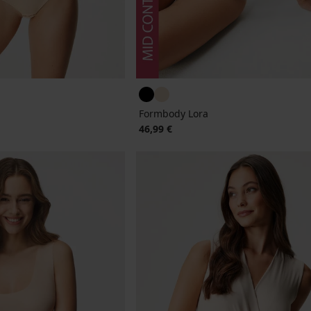
Formbody Lora
46,99 €