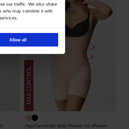
se our traffic. We also share
ers who may combine it with
 services.
Allow all
3D
Figurformender Body Phoebe mit offenem