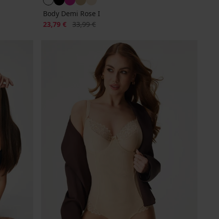
Body Demi Rose I
Rabatt
Alter Preis
23,79 €
33,99 €