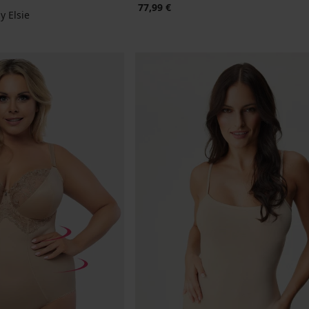
77,99 €
y Elsie