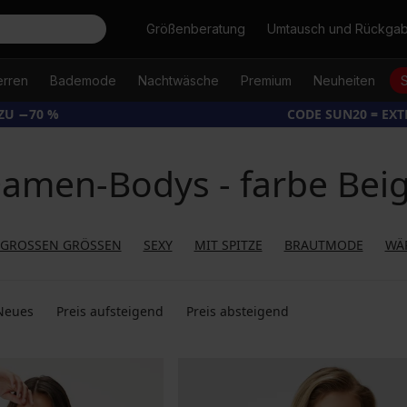
Suche
Größenberatung
Umtausch und Rückga
erren
Bademode
Nachtwäsche
Premium
Neuheiten
ZU −70 %
CODE SUN20 = EX
amen-Bodys - farbe Bei
 GROSSEN GRÖSSEN
SEXY
MIT SPITZE
BRAUTMODE
WÄ
Neues
Preis aufsteigend
Preis absteigend