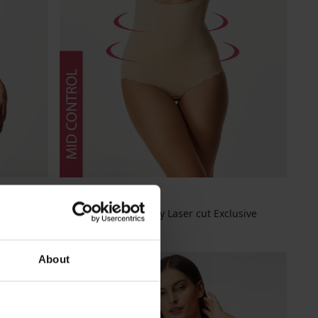
Figurformender Body Laser cut Exclusive
65,99 €
About