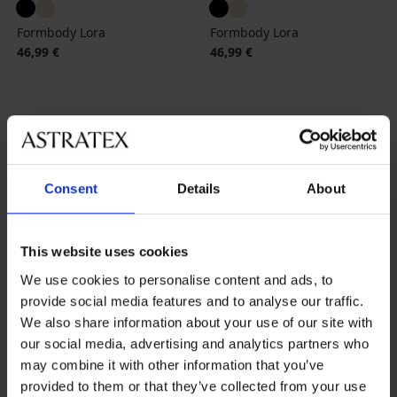
Formbody Lora
Formbody Lora
46,99 €
46,99 €
Consent
Details
About
Beliebteste Marken
Astratex
Dorina
Gorsenia
Ysabel Mora
This website uses cookies
We use cookies to personalise content and ads, to
Die meistgewählten Farben
provide social media features and to analyse our traffic.
Beige
Schwarz
Weiß
Rosa
We also share information about your use of our site with
our social media, advertising and analytics partners who
Die meistgewählten Größen
may combine it with other information that you’ve
L
M
XL
S
provided to them or that they’ve collected from your use