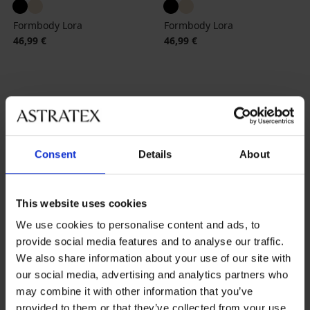
Formbody Lora
Formbody Lora
46,99 €
46,99 €
Consent
Details
About
Beliebteste Marken
Astratex
Dorina
Gorsenia
Ysabel Mora
This website uses cookies
We use cookies to personalise content and ads, to
Die meistgewählten Farben
Beige
Schwarz
Weiß
Rosa
provide social media features and to analyse our traffic.
We also share information about your use of our site with
Die meistgewählten Größen
our social media, advertising and analytics partners who
L
M
XL
S
may combine it with other information that you’ve
provided to them or that they’ve collected from your use