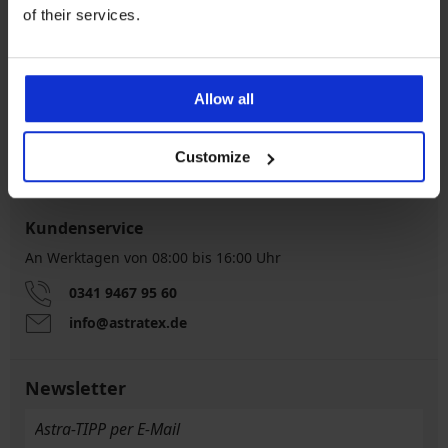
of their services.
Kostenloser
5% Cashback
Allow all
Rückversand
Kostenloser Versand
Größenratgeber
Customize
Kundenservice
An Werktagen von 08:00 bis 16:00 Uhr
0341 9467 95 60
info@astratex.de
Newsletter