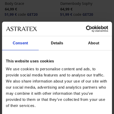
Body Grace
Damenbody Sophy
64,99 €
64,99 €
51,99 €
code
GET20
51,99 €
code
GET20
Consent
Details
About
This website uses cookies
We use cookies to personalise content and ads, to
provide social media features and to analyse our traffic.
We also share information about your use of our site with
our social media, advertising and analytics partners who
Sale
-60%
Sale
-70%
may combine it with other information that you’ve
provided to them or that they’ve collected from your use
-20 % GET20
-20 % GET20
of their services.