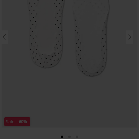
Sale
-60%