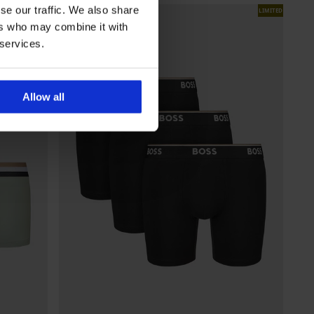
se our traffic. We also share
LIMITED
LIMITED
ers who may combine it with
 services.
Allow all