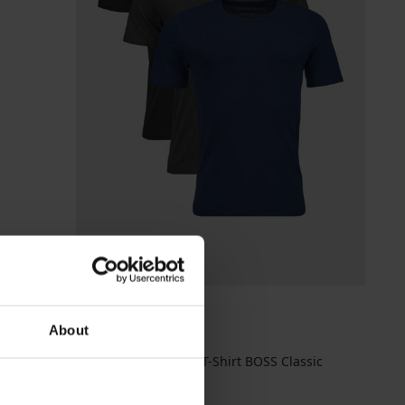
About
PREMIUM
3er-PACK Baumwoll-T-Shirt BOSS Classic
61,99 €