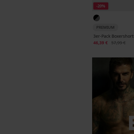
-20%
PREMIUM
3er-Pack Boxershort
Rabatt
Alter Preis
46,39 €
57,99 €