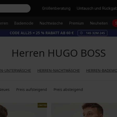
Suche
Größenberatung
Umtausch und Rückga
erren
Bademode
Nachtwäsche
Premium
Neuheiten
CODE ALL25 = 25 % RABATT AB 60 €
14
S
32
M
23
S
Herren HUGO BOSS
EN-UNTERWÄSCHE
HERREN-NACHTWÄSCHE
HERREN-BADEM
Neues
Preis aufsteigend
Preis absteigend
LIMITED