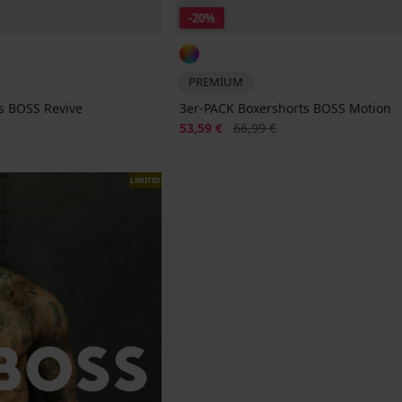
-20%
PREMIUM
s BOSS Revive
3er-PACK Boxershorts BOSS Motion
Rabatt
Alter Preis
53,59 €
66,99 €
LIMITED