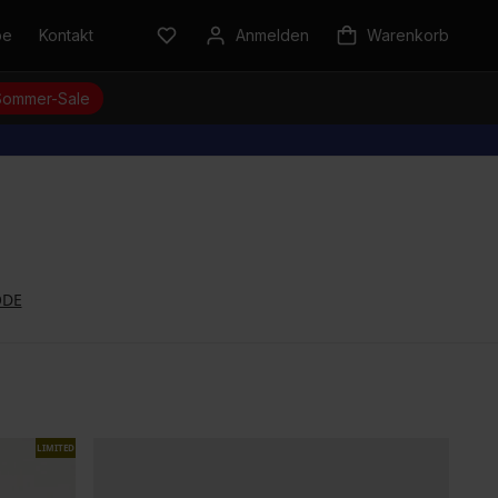
be
Kontakt
Anmelden
Warenkorb
Sommer-Sale
ODE
LIMITED