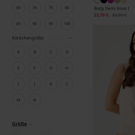
65
70
75
80
Body Demi Rose I
Rabatt
Alter Preis
23,79 €
33,99 €
85
90
95
100
Körbchengröße
A
B
C
D
E
F
G
H
I
J
K
L
M
N
Größe