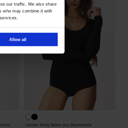
se our traffic. We also share
ers who may combine it with
 services.
Allow all
fenem
Damen Body Belen aus Baumwolle