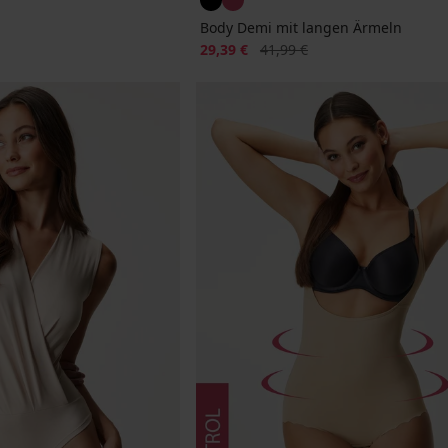
Body Demi mit langen Ärmeln
Rabatt
Alter Preis
29,39 €
41,99 €