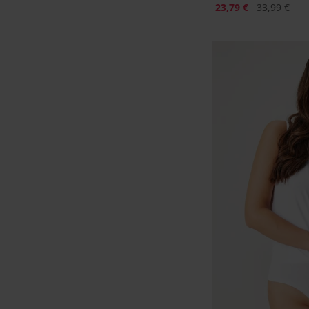
Rabatt
Alter Preis
23,79 €
33,99 €