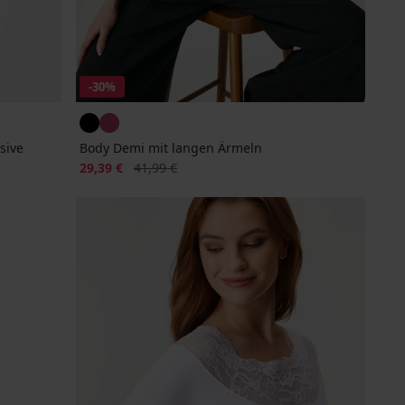
-30%
sive
Body Demi mit langen Ärmeln
Rabatt
Alter Preis
29,39 €
41,99 €