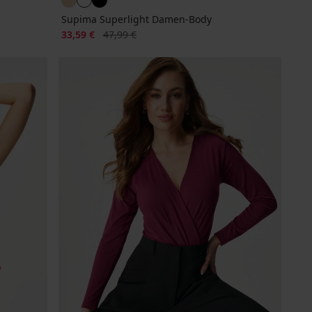
Supima Superlight Damen-Body
Rabatt
Alter Preis
33,59 €
47,99 €