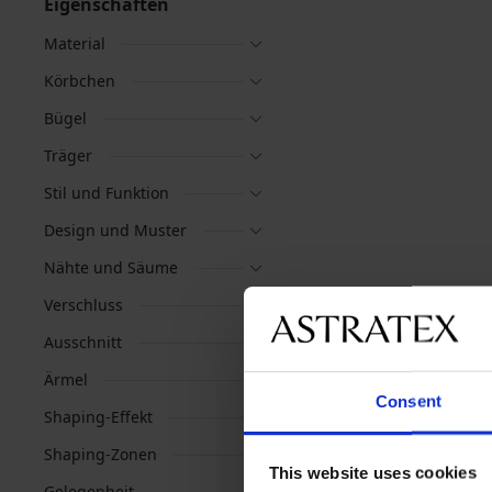
Eigenschaften
Material
Körbchen
Bügel
Träger
Stil und Funktion
Design und Muster
Nähte und Säume
Verschluss
Ausschnitt
Ärmel
Consent
Shaping-Effekt
Shaping-Zonen
This website uses cookies
Gelegenheit