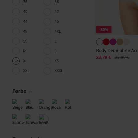
36
38
40
42
44
46
-30%
48
4XL
50
L
Body Demi ohne Är
M
S
Rabatt
Alter Preis
23,79 €
33,99 €
XL
XS
XXL
XXXL
Farbe