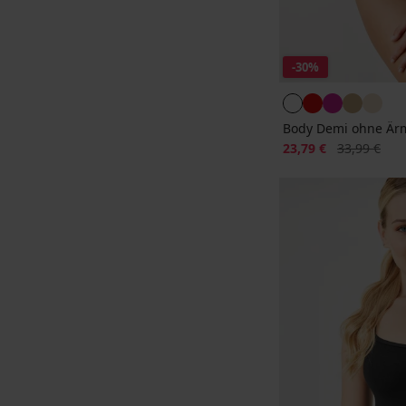
-30%
Body Demi ohne Är
Rabatt
Alter Preis
23,79 €
33,99 €