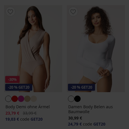
-30%
-20 % GET20
-20 % GET20
Body Demi ohne Ärmel
Damen Body Belen aus
Baumwolle
Rabatt
Alter Preis
23,79 €
33,99 €
30,99 €
19,03 €
code
GET20
24,79 €
code
GET20