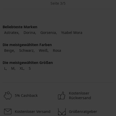
Seite 3/5
Beliebteste Marken
Astratex
Dorina
Gorsenia
Ysabel Mora
Die meistgewählten Farben
Beige
Schwarz
Weiß
Rosa
Die meistgewählten Größen
L
M
XL
S
Kostenloser
5% Cashback
Rückversand
Kostenloser Versand
Größenratgeber