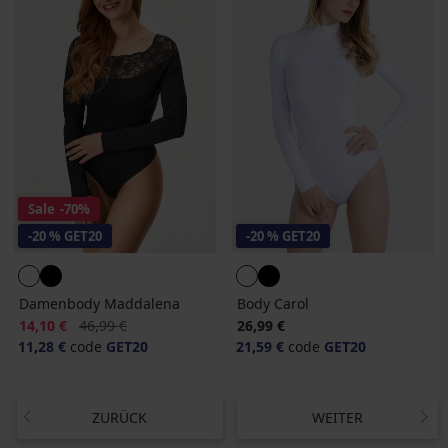
Sale
-70%
-20 % GET20
-20 % GET20
Damenbody Maddalena
Body Carol
Rabatt
Alter Preis
14,10 €
46,99 €
26,99 €
11,28 €
code
GET20
21,59 €
code
GET20
ZURÜCK
WEITER