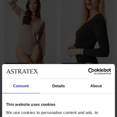
-20 % GET20
-20 % GET20
Body Demi mit
Wärmender Body Rhonda
Consent
Details
About
transparenten Ärmeln
39,99 €
41,99 €
31,99 €
code
GET20
33,59 €
code
GET20
This website uses cookies
We use cookies to personalise content and ads, to