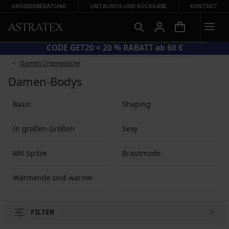
GRÖSSENBERATUNG
UMTAUSCH UND RÜCKGABE
KONTAKT
GROSSER SOMMER-SALE BIS ZU −70 %
Damen Unterwäsche
Damen-Bodys
Basic
Shaping
In großen Größen
Sexy
Mit Spitze
Brautmode
Wärmende und warme
FILTER