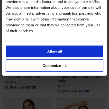
provide social media features and to analyse our traffic.
We also share information about your use of our site with
our social media, advertising and analytics partners who
may combine it with other information that you’ve
provided to them or that they’ve collected from your use
of their services.
Allow all
-20 % GET20
-20 % GET20
Customize
5
Supima Superlight Damen-
Luxus-Formbody Livia
Body
48,99 €
47,99 €
39,19 €
code
GET20
38,39 €
code
GET20